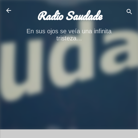
Ir al contenido principal
Radio Saudade
En sus ojos se veía una infinita
tristeza...