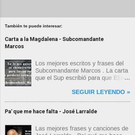
También te puede interesar:
Carta a la Magdalena - Subcomandante
Marcos
Los mejores escritos y frases del
Subcomandante Marcos . La carta
que el Sup escribió para que Elías
Contreras le entregara, como si
SEGUIR LEYENDO »
propia fuera, a La Magdalena.
Magdalena: Te vi de madrugada.
Escondida o encerrada estabas en
Pa' que me hace falta - José Larralde
una torre de calendarios y
geografías absurdas que me
decían que no era bienvenido.
Las mejores frases y canciones de