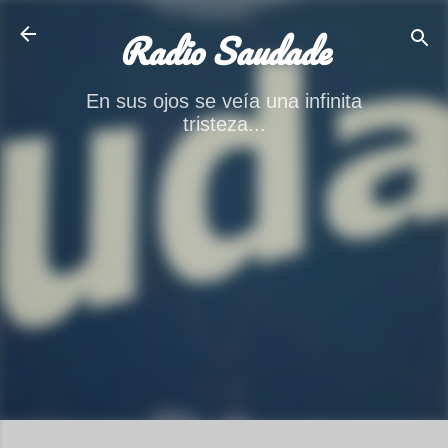
Ir al contenido principal
Radio Saudade
En sus ojos se veía una infinita
tristeza...