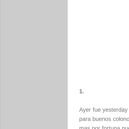
1.
Ayer fue yesterday
para buenos colon
mas por fortuna nu