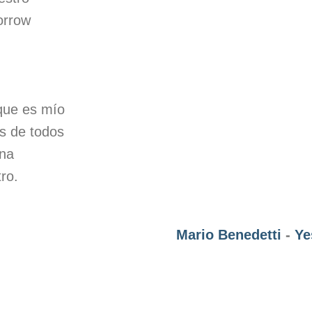
orrow
que es mío
s de todos
na
tro.
Mario Benedetti
-
Ye