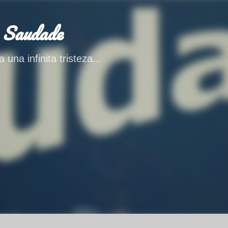
Ir al contenido principal
 Saudade
 una infinita tristeza...