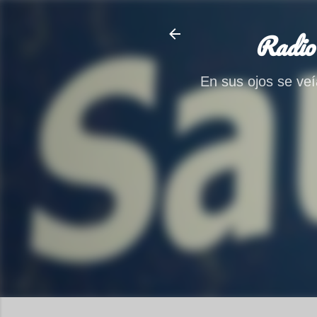
Radio
En sus ojos se veía