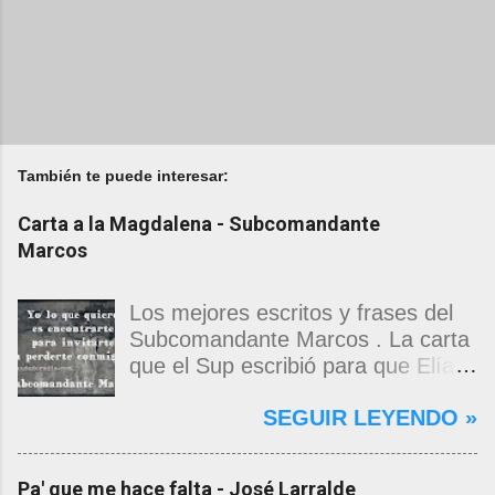
También te puede interesar:
Carta a la Magdalena - Subcomandante
Marcos
Los mejores escritos y frases del
Subcomandante Marcos . La carta
que el Sup escribió para que Elías
Contreras le entregara, como si
SEGUIR LEYENDO »
propia fuera, a La Magdalena.
Magdalena: Te vi de madrugada.
Escondida o encerrada estabas en
Pa' que me hace falta - José Larralde