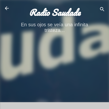
Ir al contenido principal
Radio Saudade
En sus ojos se veía una infinita
tristeza...