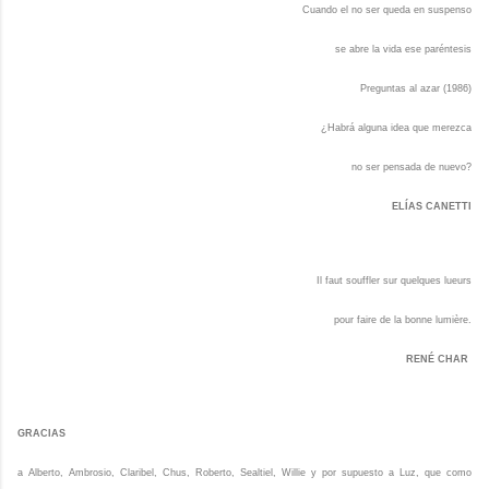
Cuando el no ser queda en suspenso
se abre la vida ese paréntesis
Preguntas al azar (1986)
¿Habrá alguna idea que merezca
no ser pensada de nuevo?
ELÍAS CANETTI
Il faut souffler sur quelques lueurs
pour faire de la bonne lumière.
RENÉ CHAR
GRACIAS
a Alberto, Ambrosio, Claribel, Chus, Roberto, Sealtiel, Willie y por supuesto a Luz, que como