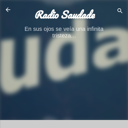
Ir al contenido principal
Radio Saudade
En sus ojos se veía una infinita
tristeza...