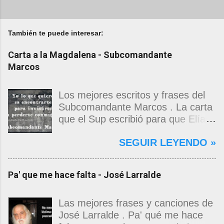
También te puede interesar:
Carta a la Magdalena - Subcomandante
Marcos
Los mejores escritos y frases del
Subcomandante Marcos . La carta
que el Sup escribió para que Elías
Contreras le entregara, como si
SEGUIR LEYENDO »
propia fuera, a La Magdalena.
Magdalena: Te vi de madrugada.
Escondida o encerrada estabas en
Pa' que me hace falta - José Larralde
una torre de calendarios y
geografías absurdas que me
decían que no era bienvenido.
Las mejores frases y canciones de
Pero, apenas un momento, y te
José Larralde . Pa' qué me hace