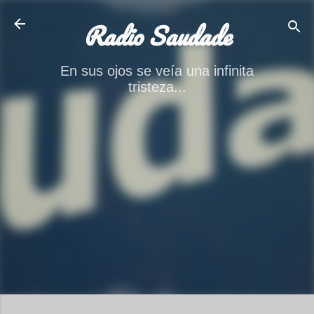
Ir al contenido principal
Radio Saudade
En sus ojos se veía una infinita
tristeza...