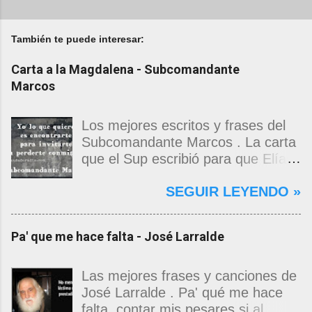
También te puede interesar:
Carta a la Magdalena - Subcomandante
Marcos
Los mejores escritos y frases del
Subcomandante Marcos . La carta
que el Sup escribió para que Elías
Contreras le entregara, como si
SEGUIR LEYENDO »
propia fuera, a La Magdalena.
Magdalena: Te vi de madrugada.
Escondida o encerrada estabas en
Pa' que me hace falta - José Larralde
una torre de calendarios y
geografías absurdas que me
decían que no era bienvenido.
Las mejores frases y canciones de
Pero, apenas un momento, y te
José Larralde . Pa' qué me hace
asomaste entera, hermosa y
falta, contar mis pesares si al