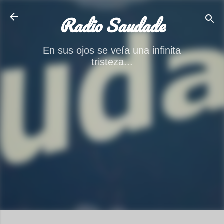
Ir al contenido principal
Radio Saudade
En sus ojos se veía una infinita
tristeza...