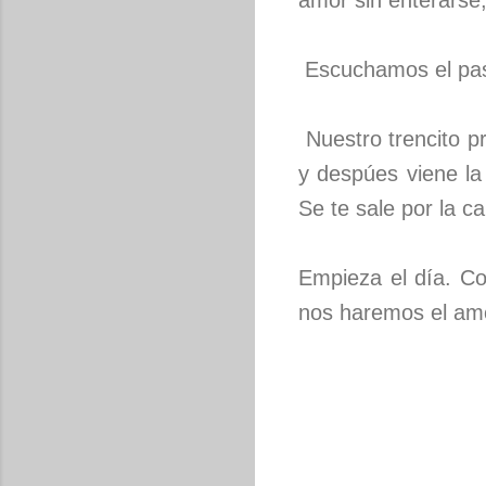
amor sin enterarse,
Escuchamos el paso
Nuestro trencito pr
y despúes viene la
Se te sale por la c
Empieza el día. C
nos haremos el amor,