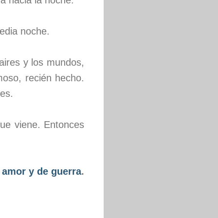
ía hacia la noche.
edia noche.
 aires y los mundos,
moso, recién hecho.
res.
ue viene. Entonces
 amor y de guerra
.