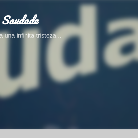
Ir al contenido principal
 Saudade
 una infinita tristeza...