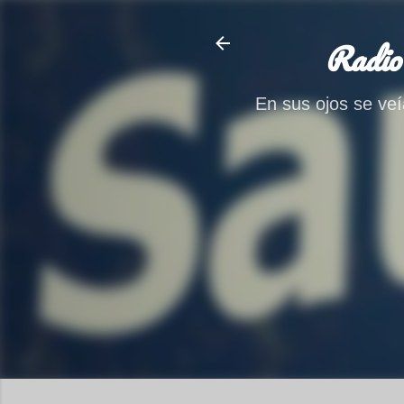
Radio
En sus ojos se veía