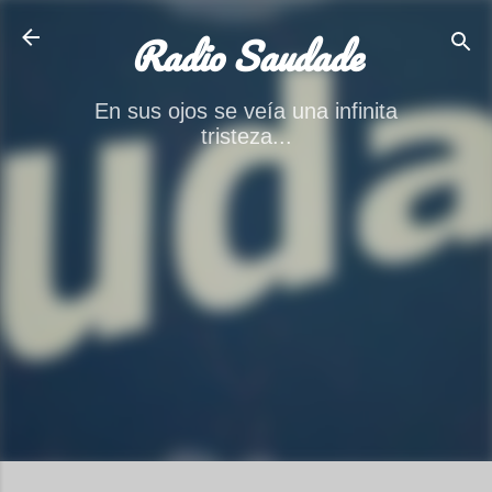
Ir al contenido principal
Radio Saudade
En sus ojos se veía una infinita
tristeza...