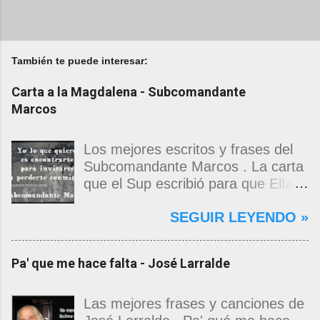
También te puede interesar:
Carta a la Magdalena - Subcomandante
Marcos
Los mejores escritos y frases del
Subcomandante Marcos . La carta
que el Sup escribió para que Elías
Contreras le entregara, como si
SEGUIR LEYENDO »
propia fuera, a La Magdalena.
Magdalena: Te vi de madrugada.
Escondida o encerrada estabas en
Pa' que me hace falta - José Larralde
una torre de calendarios y
geografías absurdas que me
decían que no era bienvenido.
Las mejores frases y canciones de