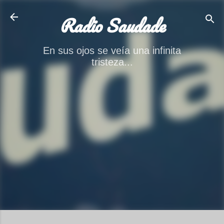
Ir al contenido principal
Radio Saudade
En sus ojos se veía una infinita
tristeza...