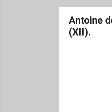
Antoine d
(XII).