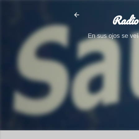
Radio
En sus ojos se veía