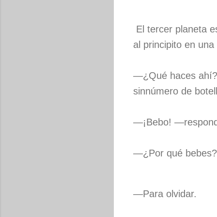
El tercer planeta e
al principito en un
—¿Qué haces ahí? 
sinnúmero de botell
—¡Bebo! —respondi
—¿Por qué bebes? —
—Para olvidar.