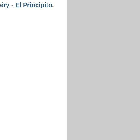
éry
-
El Principito
.