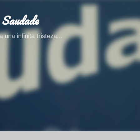
Ir al contenido principal
 Saudade
 una infinita tristeza...