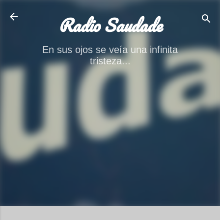
Ir al contenido principal
Radio Saudade
En sus ojos se veía una infinita
tristeza...