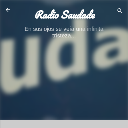
Ir al contenido principal
Radio Saudade
En sus ojos se veía una infinita
tristeza...