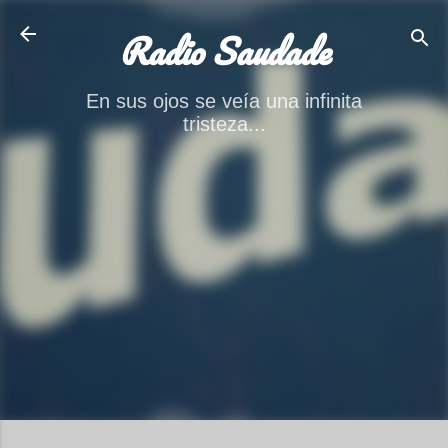
Ir al contenido principal
Radio Saudade
En sus ojos se veía una infinita
tristeza...