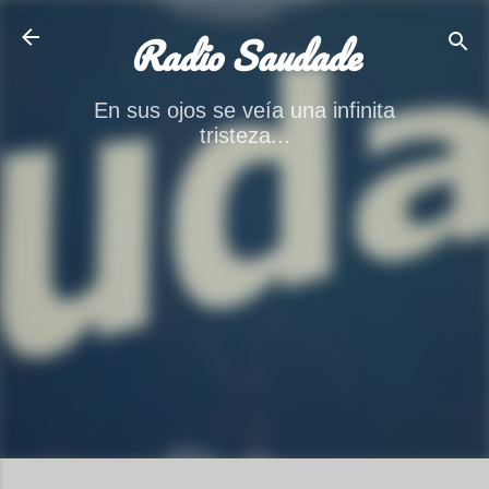
Ir al contenido principal
Radio Saudade
En sus ojos se veía una infinita
tristeza...