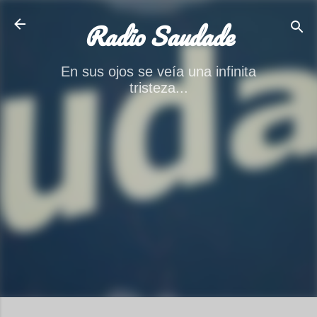
Ir al contenido principal
Radio Saudade
En sus ojos se veía una infinita
tristeza...