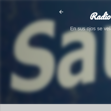
Radio
En sus ojos se veía