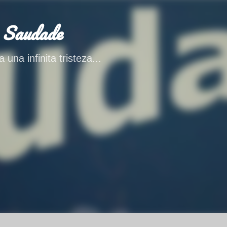
Ir al contenido principal
 Saudade
 una infinita tristeza...