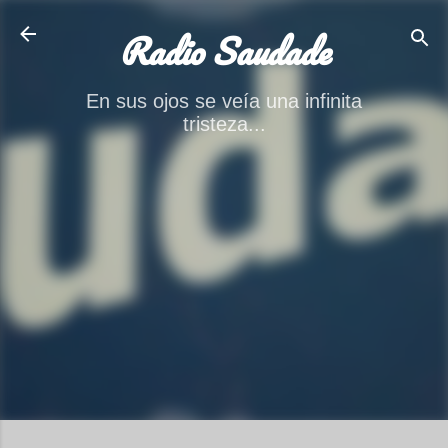
Ir al contenido principal
Radio Saudade
En sus ojos se veía una infinita
tristeza...