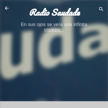
Ir al contenido principal
Radio Saudade
En sus ojos se veía una infinita
tristeza...