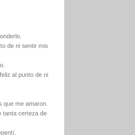
onderlo.
o de ni sentir mis
o.
eliz al punto de ni
as que me amaron.
e tanta certeza de
pentí.