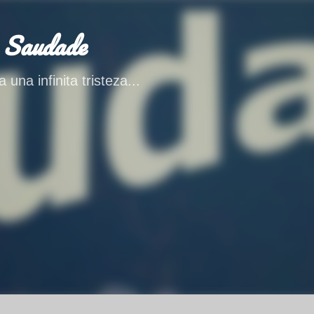
Ir al contenido principal
 Saudade
 una infinita tristeza...