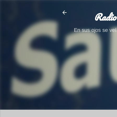
Radio
En sus ojos se veía