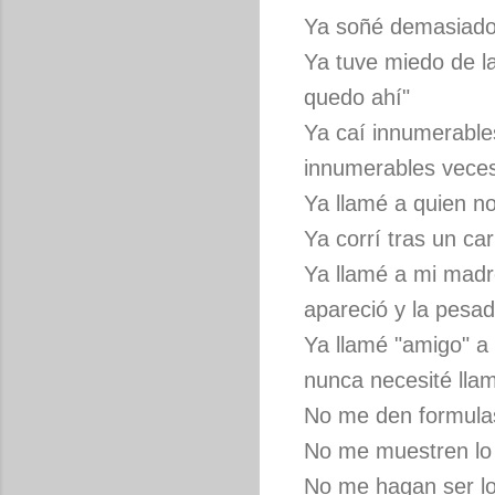
Ya soñé demasiado, 
Ya tuve miedo de l
quedo ahí"
Ya caí innumerable
innumerables vece
Ya llamé a quien no
Ya corrí tras un ca
Ya llamé a mi madr
apareció y la pesad
Ya llamé "amigo" a
nunca necesité lla
No me den formulas
No me muestren lo 
No me hagan ser lo