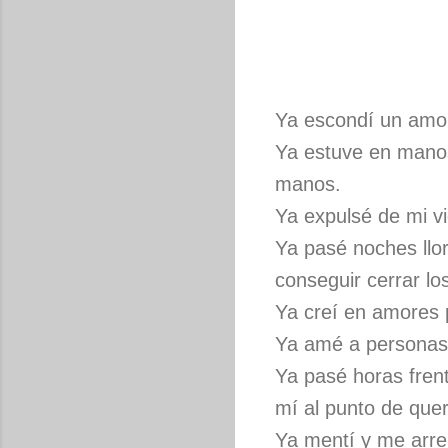
Ya escondí un amor
Ya estuve en manos 
manos.
Ya expulsé de mi v
Ya pasé noches llor
conseguir cerrar los
Ya creí en amores 
Ya amé a personas
Ya pasé horas frent
mí al punto de que
Ya mentí y me arre