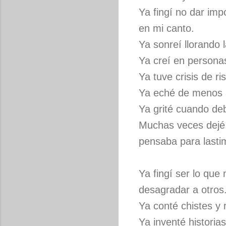
Ya fingí no dar imp
en mi canto.
Ya sonreí llorando l
Ya creí en personas
Ya tuve crisis de r
Ya eché de menos a
Ya grité cuando deb
Muchas veces dejé d
pensaba para lastim
Ya fingí ser lo que
desagradar a otros
Ya conté chistes y 
Ya inventé historias