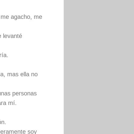
, me agacho, me
 levanté
ría.
a, mas ella no
gunas personas
ara mí.
ón.
nceramente soy