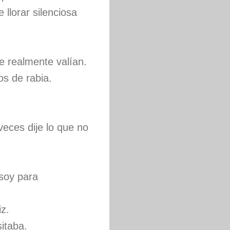
llorar silenciosa
e realmente valían.
os de rabia.
veces dije lo que no
 soy para
iz.
sitaba.