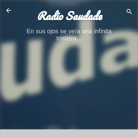
Ir al contenido principal
Radio Saudade
En sus ojos se veía una infinita
tristeza...