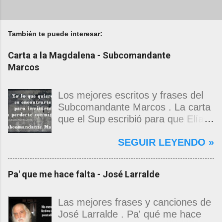
También te puede interesar:
Carta a la Magdalena - Subcomandante
Marcos
Los mejores escritos y frases del
Subcomandante Marcos . La carta
que el Sup escribió para que Elías
Contreras le entregara, como si
SEGUIR LEYENDO »
propia fuera, a La Magdalena.
Magdalena: Te vi de madrugada.
Escondida o encerrada estabas en
Pa' que me hace falta - José Larralde
una torre de calendarios y
geografías absurdas que me
decían que no era bienvenido.
Las mejores frases y canciones de
Pero, apenas un momento, y te
José Larralde . Pa' qué me hace