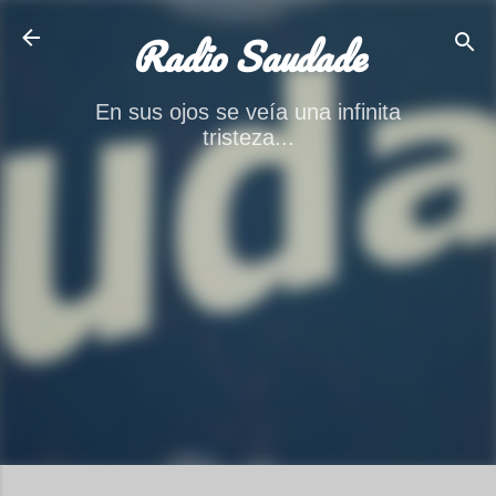
Ir al contenido principal
Radio Saudade
En sus ojos se veía una infinita
tristeza...