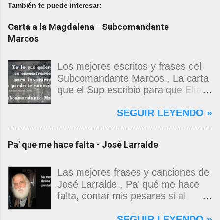
También te puede interesar:
Carta a la Magdalena - Subcomandante
Marcos
Los mejores escritos y frases del
Subcomandante Marcos . La carta
que el Sup escribió para que Elías
Contreras le entregara, como si
SEGUIR LEYENDO »
propia fuera, a La Magdalena.
Magdalena: Te vi de madrugada.
Escondida o encerrada estabas en
Pa' que me hace falta - José Larralde
una torre de calendarios y
geografías absurdas que me
decían que no era bienvenido.
Las mejores frases y canciones de
Pero, apenas un momento, y te
José Larralde . Pa' qué me hace
asomaste entera, hermosa y
falta, contar mis pesares si al
desnuda de prejuicios, luchando a
bardo la vida me jugo de zurda, si
SEGUIR LEYENDO »
favor de este nadie que soy y
yo ya sabía que pa' la cinchada, ni