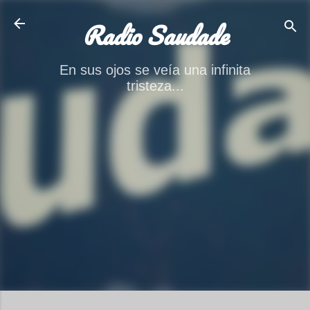
Ir al contenido principal
Radio Saudade
En sus ojos se veía una infinita
tristeza...