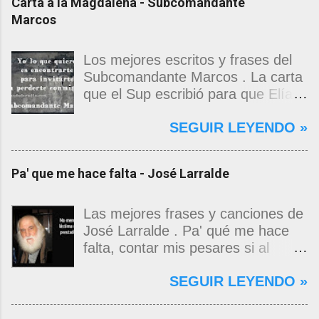
Carta a la Magdalena - Subcomandante
Marcos
Los mejores escritos y frases del
Subcomandante Marcos . La carta
que el Sup escribió para que Elías
Contreras le entregara, como si
SEGUIR LEYENDO »
propia fuera, a La Magdalena.
Magdalena: Te vi de madrugada.
Escondida o encerrada estabas en
Pa' que me hace falta - José Larralde
una torre de calendarios y
geografías absurdas que me
decían que no era bienvenido.
Las mejores frases y canciones de
Pero, apenas un momento, y te
José Larralde . Pa' qué me hace
asomaste entera, hermosa y
falta, contar mis pesares si al
desnuda de prejuicios, luchando a
bardo la vida me jugo de zurda, si
SEGUIR LEYENDO »
favor de este nadie que soy y
yo ya sabía que pa' la cinchada, ni
rescatándome de una noche ajena.
mancao de arriba, zafaba ni en
Yo me quedé temblando, aún lo
curda. Pa' qué me hace falta,