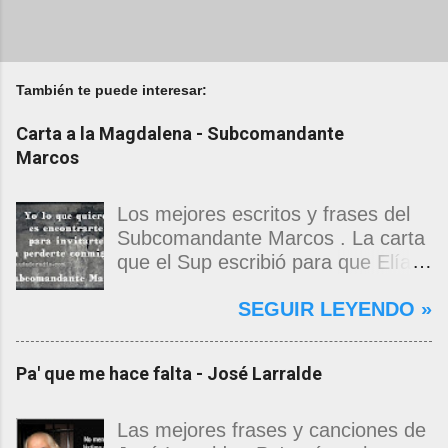
También te puede interesar:
Carta a la Magdalena - Subcomandante
Marcos
Los mejores escritos y frases del
Subcomandante Marcos . La carta
que el Sup escribió para que Elías
Contreras le entregara, como si
SEGUIR LEYENDO »
propia fuera, a La Magdalena.
Magdalena: Te vi de madrugada.
Escondida o encerrada estabas en
Pa' que me hace falta - José Larralde
una torre de calendarios y
geografías absurdas que me
decían que no era bienvenido.
Las mejores frases y canciones de