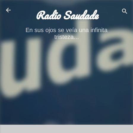
Ir al contenido principal
Radio Saudade
En sus ojos se veía una infinita
tristeza...