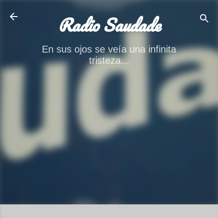
Ir al contenido principal
Radio Saudade
En sus ojos se veía una infinita
tristeza...