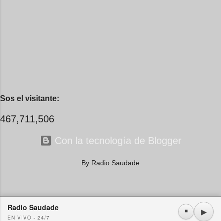
me recuerdo pa' que nace e...
Sos el visitante:
467,711,506
Con la tecnología de Blogger
By Radio Saudade
Radio Saudade
Usamos cookies propias y de terceros. Si continúa navegando consideramos que acepta su
▶
⏹
EN VIVO - 24/7
uso.
OK
Más información
|
Y más