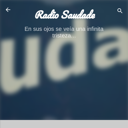
Ir al contenido principal
Radio Saudade
En sus ojos se veía una infinita
tristeza...