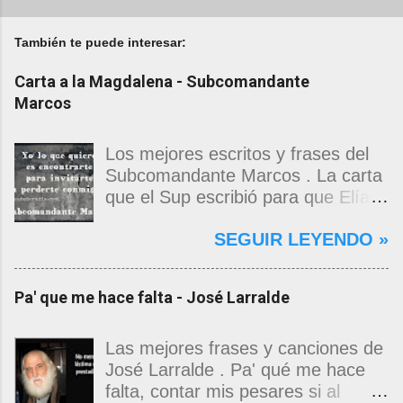
También te puede interesar:
Carta a la Magdalena - Subcomandante
Marcos
Los mejores escritos y frases del
Subcomandante Marcos . La carta
que el Sup escribió para que Elías
Contreras le entregara, como si
SEGUIR LEYENDO »
propia fuera, a La Magdalena.
Magdalena: Te vi de madrugada.
Escondida o encerrada estabas en
Pa' que me hace falta - José Larralde
una torre de calendarios y
geografías absurdas que me
decían que no era bienvenido.
Las mejores frases y canciones de
Pero, apenas un momento, y te
José Larralde . Pa' qué me hace
asomaste entera, hermosa y
falta, contar mis pesares si al