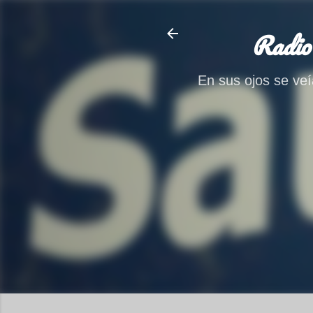
Radio
En sus ojos se veía