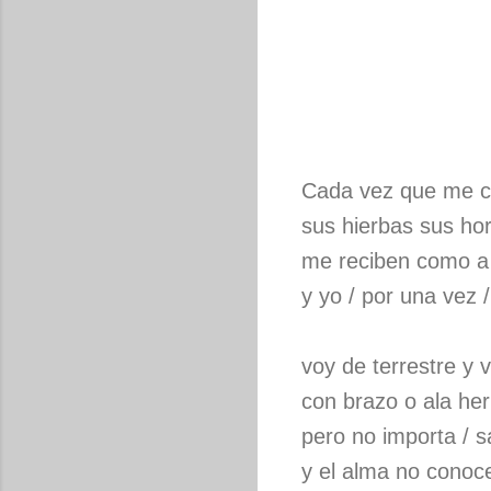
Cada vez que me ca
sus hierbas sus ho
me reciben como a
y yo / por una vez /
voy de terrestre y v
con brazo o ala her
pero no importa / s
y el alma no conoce