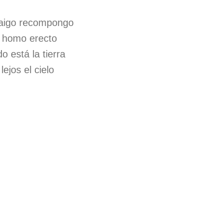
aigo recompongo
e homo erecto
o está la tierra
lejos el cielo