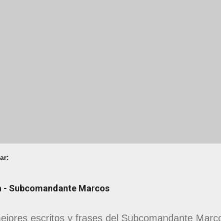
ar:
na - Subcomandante Marcos
ejores escritos y frases del Subcomandante Marcos