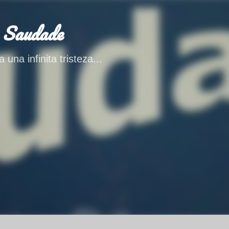
Ir al contenido principal
 Saudade
 una infinita tristeza...