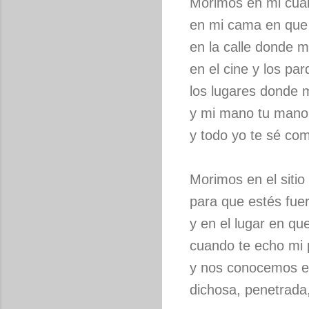
Morimos en mi cuar
en mi cama en que 
en la calle donde m
en el cine y los par
los lugares donde
y mi mano tu mano
y todo yo te sé co
Morimos en el sitio
para que estés fue
y en el lugar en qu
cuando te echo mi 
y nos conocemos e
dichosa, penetrada,