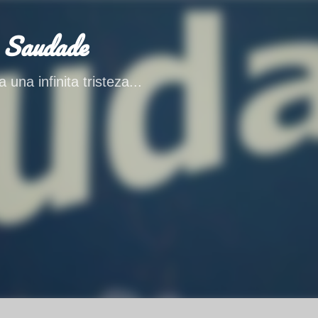
Ir al contenido principal
 Saudade
 una infinita tristeza...