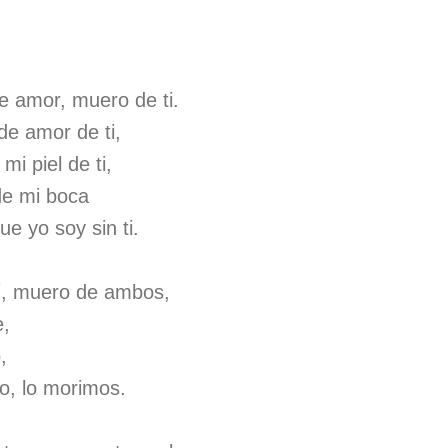
 amor, muero de ti.
de amor de ti,
i piel de ti,
de mi boca
ue yo soy sin ti.
í, muero de ambos,
e,
,
o, lo morimos.