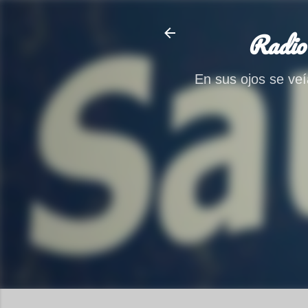
Radio
En sus ojos se veía