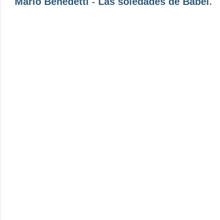
Mario Benedetti
-
Las soledades de Babel
.