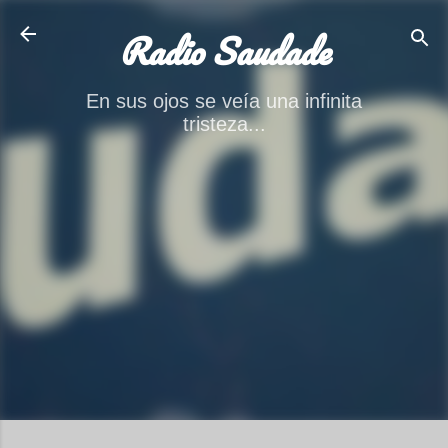
Ir al contenido principal
Radio Saudade
En sus ojos se veía una infinita
tristeza...