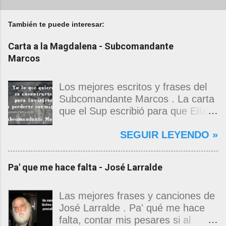
También te puede interesar:
Carta a la Magdalena - Subcomandante
Marcos
Los mejores escritos y frases del
Subcomandante Marcos . La carta
que el Sup escribió para que Elías
Contreras le entregara, como si
SEGUIR LEYENDO »
propia fuera, a La Magdalena.
Magdalena: Te vi de madrugada.
Escondida o encerrada estabas en
Pa' que me hace falta - José Larralde
una torre de calendarios y
geografías absurdas que me
decían que no era bienvenido.
Las mejores frases y canciones de
Pero, apenas un momento, y te
José Larralde . Pa' qué me hace
asomaste entera, hermosa y
falta, contar mis pesares si al