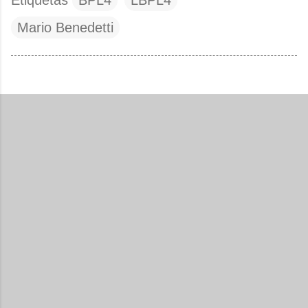
Etiquetas
BPL4
LBPL4
Mario Benedetti