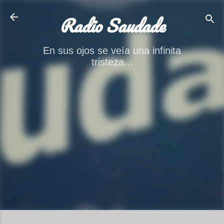
Ir al contenido principal
Radio Saudade
En sus ojos se veía una infinita
tristeza...