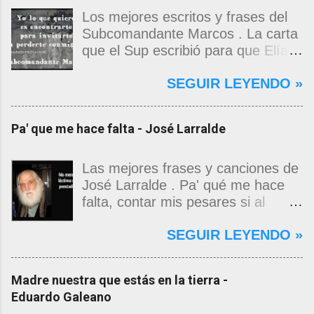
Los mejores escritos y frases del
Subcomandante Marcos . La carta
que el Sup escribió para que Elías
Contreras le entregara, como si
SEGUIR LEYENDO »
propia fuera, a La Magdalena.
Magdalena: Te vi de madrugada.
Escondida o encerrada estabas en
Pa' que me hace falta - José Larralde
una torre de calendarios y
geografías absurdas que me
decían que no era bienvenido.
Las mejores frases y canciones de
Pero, apenas un momento, y te
José Larralde . Pa' qué me hace
asomaste entera, hermosa y
falta, contar mis pesares si al
desnuda de prejuicios, luchando a
bardo la vida me jugo de zurda, si
SEGUIR LEYENDO »
favor de este nadie que soy y
yo ya sabía que pa' la cinchada, ni
rescatándome de una noche ajena.
mancao de arriba, zafaba ni en
Yo me quedé temblando, aún lo
curda. Pa' qué me hace falta,
Madre nuestra que estás en la tierra -
estoy. Deslumbrado todavía, en los
masticar el freno, si al fin se
Eduardo Galeano
pasos que siguieron y dimos
termina de cabeza gacha,