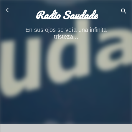
Ir al contenido principal
Radio Saudade
En sus ojos se veía una infinita
tristeza...