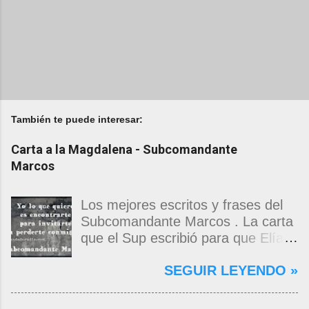
También te puede interesar:
Carta a la Magdalena - Subcomandante
Marcos
Los mejores escritos y frases del
Subcomandante Marcos . La carta
que el Sup escribió para que Elías
Contreras le entregara, como si
SEGUIR LEYENDO »
propia fuera, a La Magdalena.
Magdalena: Te vi de madrugada.
Escondida o encerrada estabas en