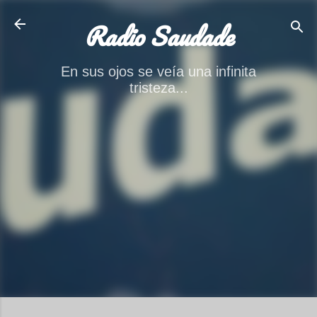
Ir al contenido principal
Radio Saudade
En sus ojos se veía una infinita
tristeza...