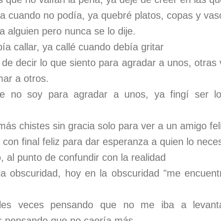
isa cuando no podía, ya quebré platos, copas y vas
 alguien pero nunca se lo dije.
ía callar, ya callé cuando debía gritar
e decir lo que siento para agradar a unos, otras 
ar a otros.
ue no soy para agradar a unos, ya fingí ser 
.
más chistes sin gracia solo para ver a un amigo fel
 con final feliz para dar esperanza a quien lo nece
al punto de confundir con la realidad
la obscuridad, hoy en la obscuridad "me encuen
les veces pensando que no me iba a levant
s pensando que no caería más.