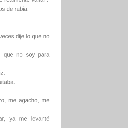
os de rabia.
veces dije lo que no
lo que no soy para
iz.
sitaba.
tro, me agacho, me
ar, ya me levanté