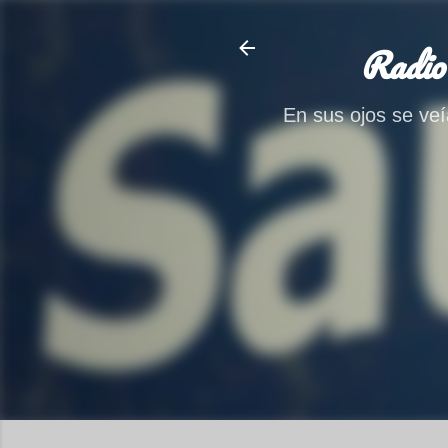
Radio
En sus ojos se veía