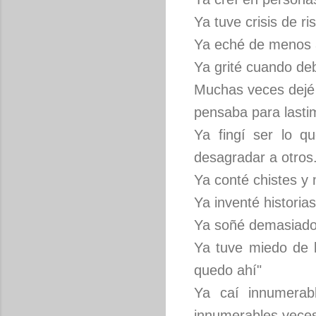
Ya tuve crisis de r
Ya eché de menos a
Ya grité cuando deb
Muchas veces dejé d
pensaba para lastim
Ya fingí ser lo q
desagradar a otros
Ya conté chistes y 
Ya inventé historias
Ya soñé demasiado, 
Ya tuve miedo de 
quedo ahí"
Ya caí innumerab
innumerables vece