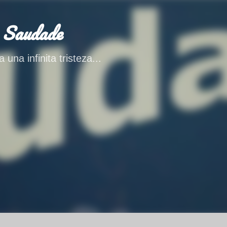
Ir al contenido principal
 Saudade
 una infinita tristeza...