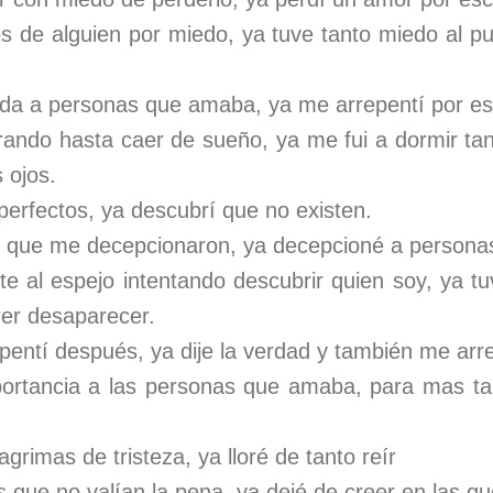
 de alguien por miedo, ya tuve tanto miedo al pun
ida a personas que amaba, ya me arrepentí por es
ando hasta caer de sueño, ya me fui a dormir tan 
 ojos.
perfectos, ya descubrí que no existen.
 que me decepcionaron, ya decepcioné a person
te al espejo intentando descubrir quien soy, ya tu
rer desaparecer.
pentí después, ya dije la verdad y también me arre
portancia a las personas que amaba, para mas tard
agrimas de tristeza, ya lloré de tanto reír
 que no valían la pena, ya dejé de creer en las qu