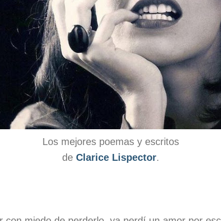
Los mejores poemas y escritos
de
Clarice Lispector
.
 con miedo de perderlo, ya perdí un amor por esc