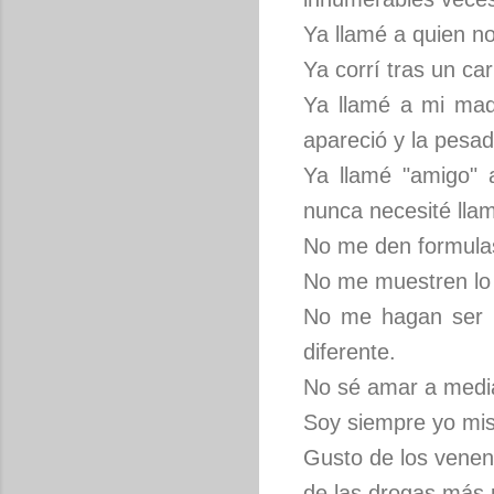
Ya llamé a quien no
Ya corrí tras un ca
Ya llamé a mi mad
apareció y la pesad
Ya llamé "amigo" 
nunca necesité lla
No me den formulas
No me muestren lo 
No me hagan ser l
diferente.
No sé amar a medias
Soy siempre yo mi
Gusto de los venen
de las drogas más 