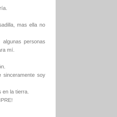
ría.
dilla, mas ella no
, algunas personas
ara mí.
ón.
e sinceramente soy
en la tierra.
MPRE!