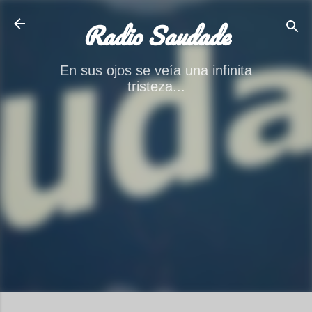
Ir al contenido principal
Radio Saudade
En sus ojos se veía una infinita
tristeza...