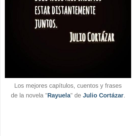
Los mejores capítulos, cuentos y frases
de la novela "
Rayuela
" de
Julio Cortázar
.