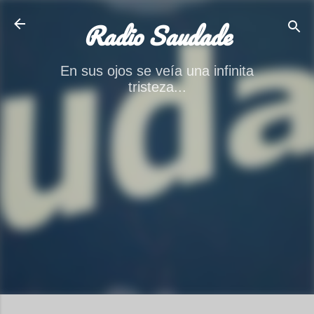
Ir al contenido principal
Radio Saudade
En sus ojos se veía una infinita
tristeza...