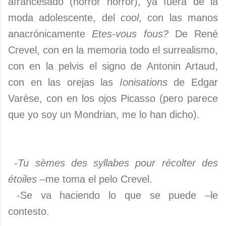
afrancesado (horror horror), ya fuera de la
moda adolescente, del
cool
, con las manos
anacrónicamente
Etes-vous fous?
De René
Crevel, con en la memoria todo el surrealismo,
con en la pelvis el signo de Antonin Artaud,
con en las orejas las
Ionisations
de Edgar
Varèse, con en los ojos Picasso (pero parece
que yo soy un Mondrian, me lo han dicho).
-
Tu sèmes des syllabes pour récolter des
étoiles
–me toma el pelo Crevel.
-Se va haciendo lo que se puede –le
contesto.