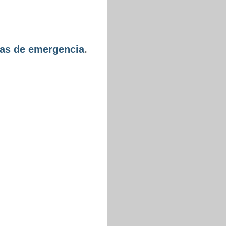
ras de emergencia
.