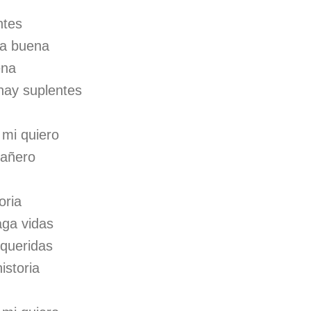
ntes
 la buena
ena
hay suplentes
 mi quiero
pañero
oria
aga vidas
queridas
istoria