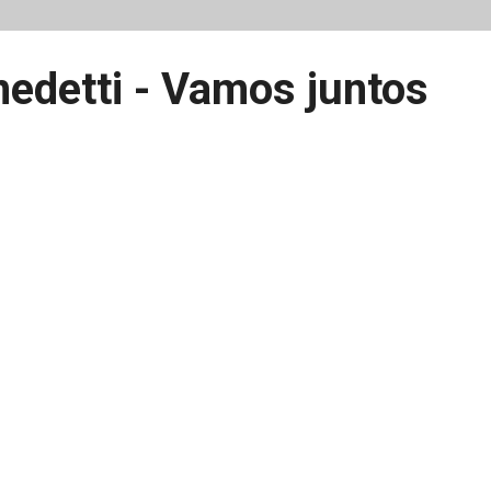
edetti - Vamos juntos