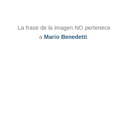
La frase de la imagen NO pertenece
a
Mario Benedetti
.