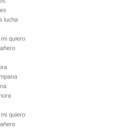
és
 es
a lucha
 mi quiero
pañero
ora
ampana
ana
ahora
 mi quiero
pañero