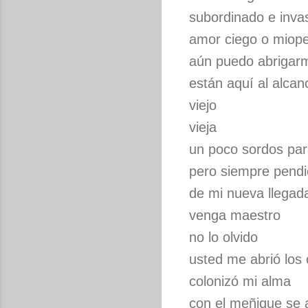
subordinado e inva
amor ciego o miope
aún puedo abrigar
están aquí al alcan
viejo
vieja
un poco sordos par
pero siempre pendi
de mi nueva llegad
venga maestro
no lo olvido
usted me abrió los 
colonizó mi alma
con el meñique se a