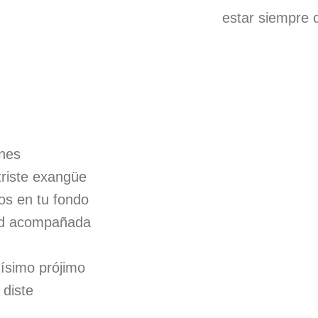
estar siempre 
nes
triste exangüe
tos en tu fondo
dad acompañada
nísimo prójimo
 diste