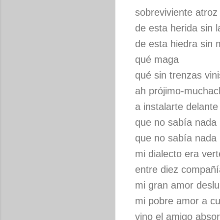
sobreviviente atroz
de esta herida sin l
de esta hiedra sin
qué maga
qué sin trenzas vini
ah prójimo-muchach
a instalarte delant
que no sabía nada
que no sabía nada
mi dialecto era ver
entre diez compañí
mi gran amor desl
mi pobre amor a c
vino el amigo absor