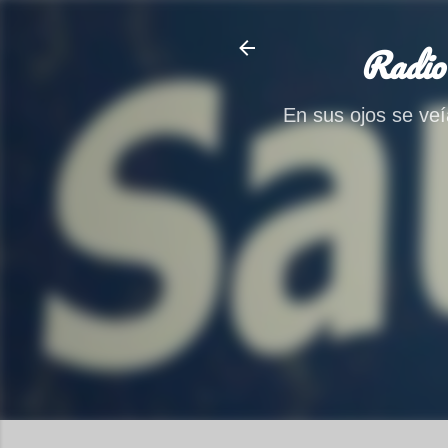
Radio
En sus ojos se veía