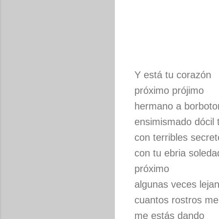
Y está tu corazón
próximo prójimo
hermano a borboto
ensimismado dócil 
con terribles secre
con tu ebria sole
próximo
algunas veces leja
cuantos rostros me
me estás dando