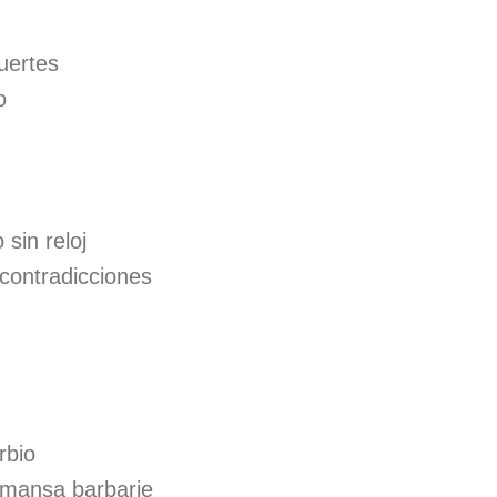
uertes
o
sin reloj
 contradicciones
rbio
 mansa barbarie