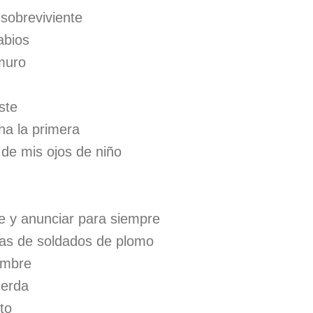
 sobreviviente
abios
 muro
ste
a la primera
e de mis ojos de niño
te y anunciar para siempre
as de soldados de plomo
umbre
uerda
to