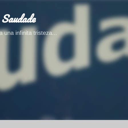
Ir al contenido principal
 Saudade
 una infinita tristeza...