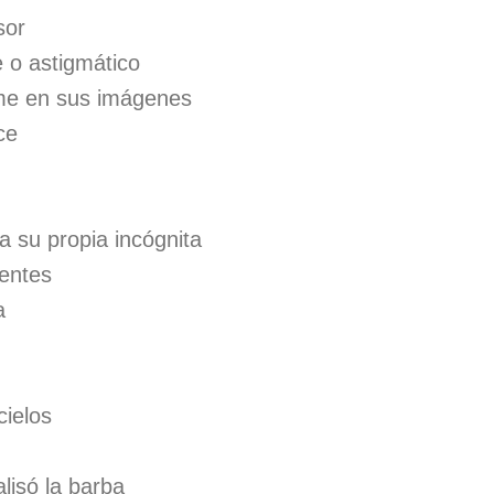
sor
 o astigmático
me en sus imágenes
ce
a su propia incógnita
entes
a
cielos
lisó la barba