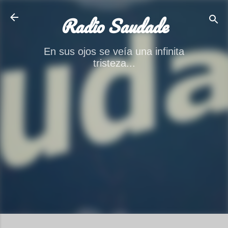
Ir al contenido principal
Radio Saudade
En sus ojos se veía una infinita
tristeza...