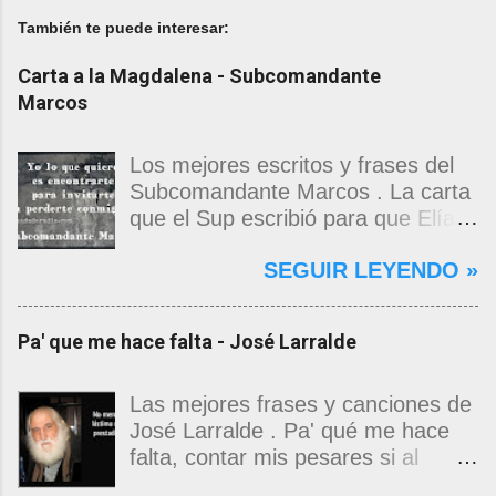
También te puede interesar:
Carta a la Magdalena - Subcomandante
Marcos
Los mejores escritos y frases del
Subcomandante Marcos . La carta
que el Sup escribió para que Elías
Contreras le entregara, como si
SEGUIR LEYENDO »
propia fuera, a La Magdalena.
Magdalena: Te vi de madrugada.
Escondida o encerrada estabas en
Pa' que me hace falta - José Larralde
una torre de calendarios y
geografías absurdas que me
decían que no era bienvenido.
Las mejores frases y canciones de
Pero, apenas un momento, y te
José Larralde . Pa' qué me hace
asomaste entera, hermosa y
falta, contar mis pesares si al
desnuda de prejuicios, luchando a
bardo la vida me jugo de zurda, si