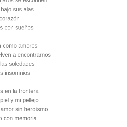
ájaros se esconden
 bajo sus alas
 corazón
sis con sueños
an como amores
lven a encontrarnos
 las soledades
os insomnios
 en la frontera
iel y mi pellejo
l amor sin heroísmo
ro con memoria