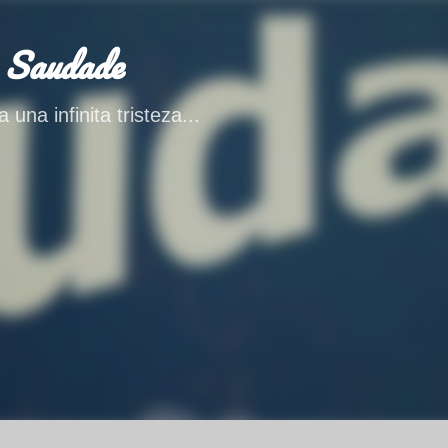
Ir al contenido principal
 Saudade
 una infinita tristeza...