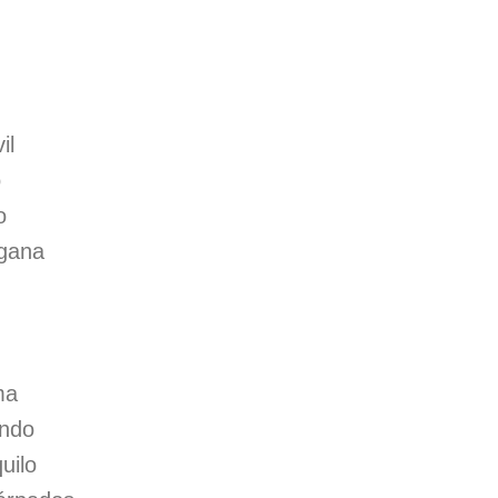
il
o
o
sgana
ma
undo
uilo