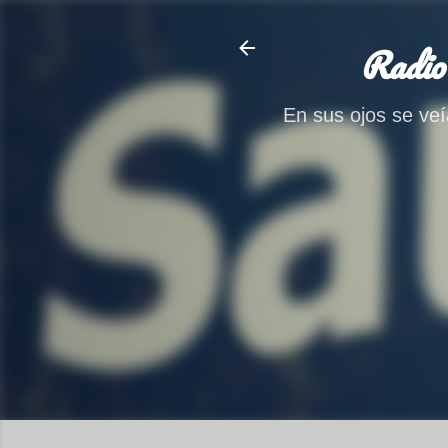
Radio
En sus ojos se veía