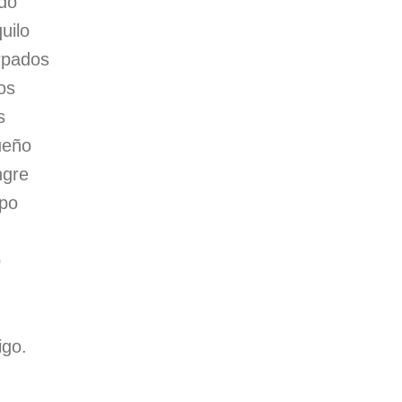
do
uilo
árpados
os
s
ueño
ngre
mpo
o
igo.