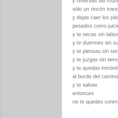
y reservas del mun
sólo un rincón tranq
y dejas caer los p
pesados como juici
y te secas sin labio
y te duermes sin s
y te piensas sin sa
y te juzgas sin tie
y te quedas inmóvil
al borde del camin
y te salvas
entonces
no te quedes conm