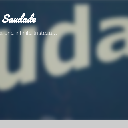
Ir al contenido principal
 Saudade
 una infinita tristeza...