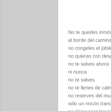
No te quedes inmóv
al borde del camin
no congeles el júbil
no quieras con de
no te salves ahora
ni nunca
no te salves
no te llenes de cal
no reserves del m
sólo un rincón tranq