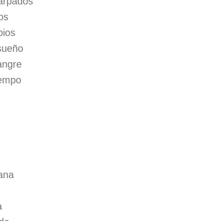
párpados
os
bios
sueño
angre
iempo
ana
a