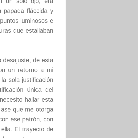
 un solo ojo, era
n papada fláccida y
 puntos luminosos e
curas que estallaban
desajuste, de esta
on un retorno a mi
a sola justificación
ificación única del
ecesito hallar esta
ríase que me otorga
 con ese patrón, con
lla. El trayecto de