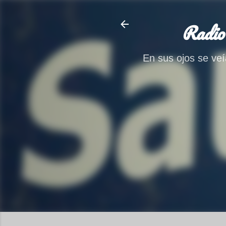
Radio
En sus ojos se veía