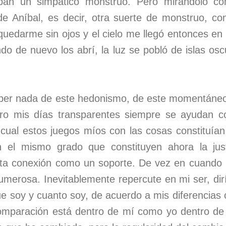
ban un simpático monstruo. Pero mirándolo con
de Aníbal, es decir, otra suerte de monstruo, co
 quedarme sin ojos y el cielo me llegó entonces en
do de nuevo los abrí, la luz se pobló de islas os
ber nada de este hedonismo, de este momentáneo 
ero mis días transparentes siempre se ayudan c
cual estos juegos míos con las cosas constituían l
n el mismo grado que constituyen ahora la just
ta conexión como un soporte. De vez en cuando n
umerosa. Inevitablemente repercute en mi ser, di
ue soy y cuanto soy, de acuerdo a mis diferencias
mparación está dentro de mí como yo dentro de e