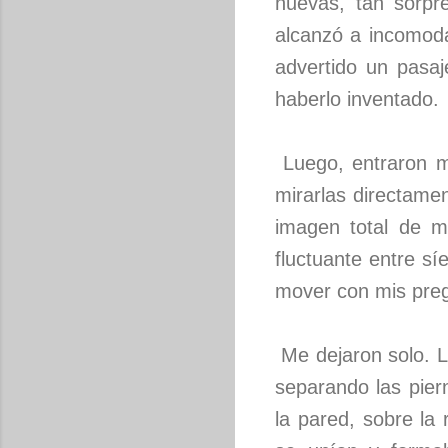
nuevas, tan sorpre
alcanzó a incomoda
advertido un pasaj
haberlo inventado.
Luego, entraron mi
mirarlas directame
imagen total de mi
fluctuante entre sí
mover con mis pregu
Me dejaron solo. L
separando las pier
la pared, sobre l