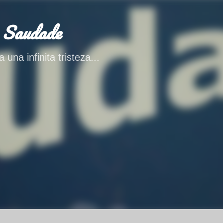
Ir al contenido principal
 Saudade
 una infinita tristeza...