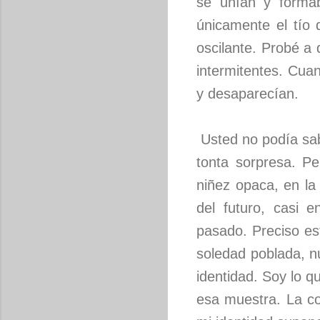
se unían y forma
únicamente el tío 
oscilante. Probé a
intermitentes. Cuan
y desaparecían.
Usted no podía sa
tonta sorpresa. P
niñez opaca, en la 
del futuro, casi e
pasado. Preciso es
soledad poblada, n
identidad. Soy lo q
esa muestra. La co