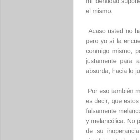
mi identidad supon
el mismo.
Acaso usted no ha
pero yo sí la encu
conmigo mismo, po
justamente para 
absurda, hacia lo j
Por eso también me
es decir, que estos
falsamente melancól
y melancólica. No 
de su inoperancia