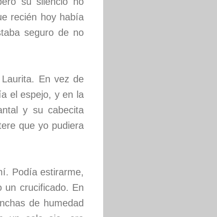
pero su silencio no
ue recién hoy había
estaba seguro de no
 Laurita. En vez de
 el espejo, y en la
antal y su cabecita
ítere que yo pudiera
í. Podía estirarme,
 un crucificado. En
manchas de humedad