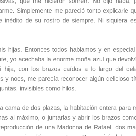
sivas, que me hicieron sonreír. No dijo nada, 
rme. Simplemente me pareció tonto explicarle q
e inédito de su rostro de siempre. Ni siquiera 
s hijas. Entonces todos hablamos y en especial
nte, yo acechaba la enorme moña azul que devolvía
 hija, con los brazos caídos a lo largo del del
es y noes, me parecía reconocer algún delicioso t
ntas, invisibles como hilos.
a cama de dos plazas, la habitación entera para m
nas al máximo, o juntarlas y abrir los brazos como
a reproducción de una Madonna de Rafael, dos 