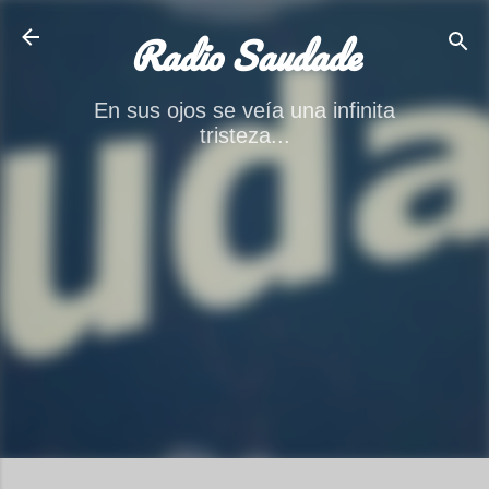
Ir al contenido principal
Radio Saudade
En sus ojos se veía una infinita
tristeza...