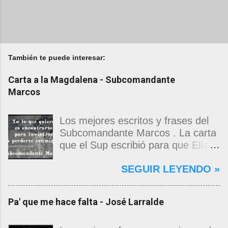
También te puede interesar:
Carta a la Magdalena - Subcomandante
Marcos
Los mejores escritos y frases del
Subcomandante Marcos . La carta
que el Sup escribió para que Elías
Contreras le entregara, como si
SEGUIR LEYENDO »
propia fuera, a La Magdalena.
Magdalena: Te vi de madrugada.
Escondida o encerrada estabas en
Pa' que me hace falta - José Larralde
una torre de calendarios y
geografías absurdas que me