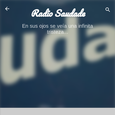
Ir al contenido principal
Radio Saudade
En sus ojos se veía una infinita
tristeza...