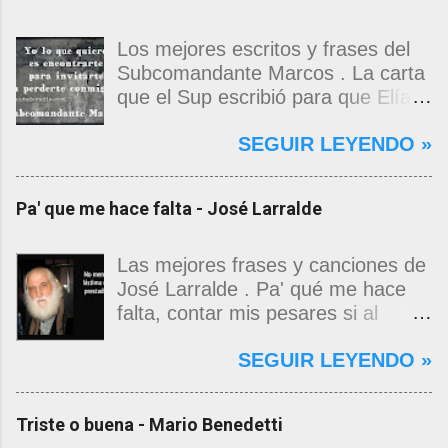
Los mejores escritos y frases del
Subcomandante Marcos . La carta
que el Sup escribió para que Elías
Contreras le entregara, como si
SEGUIR LEYENDO »
propia fuera, a La Magdalena.
Magdalena: Te vi de madrugada.
Escondida o encerrada estabas en
Pa' que me hace falta - José Larralde
una torre de calendarios y
geografías absurdas que me
decían que no era bienvenido.
Las mejores frases y canciones de
Pero, apenas un momento, y te
José Larralde . Pa' qué me hace
asomaste entera, hermosa y
falta, contar mis pesares si al
desnuda de prejuicios, luchando a
bardo la vida me jugo de zurda, si
SEGUIR LEYENDO »
favor de este nadie que soy y
yo ya sabía que pa' la cinchada, ni
rescatándome de una noche ajena.
mancao de arriba, zafaba ni en
Yo me quedé temblando, aún lo
curda. Pa' qué me hace falta,
Triste o buena - Mario Benedetti
estoy. Deslumbrado todavía, en los
masticar el freno, si al fin se