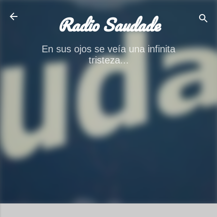
Ir al contenido principal
Radio Saudade
En sus ojos se veía una infinita
tristeza...