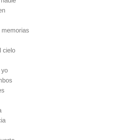
 nadie
en
s memorias
 cielo
 yo
mbos
es
a
cia