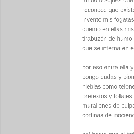
fundo bosques que
reconoce que exist
invento mis fogatas
quemo en ellas mi
tirabuzón de humo
que se interna en el
por eso entre ella y
pongo dudas y bio
nieblas como telon
pretextos y follajes
murallones de culp
cortinas de inocien