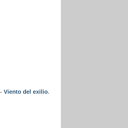
-
Viento del exilio
.