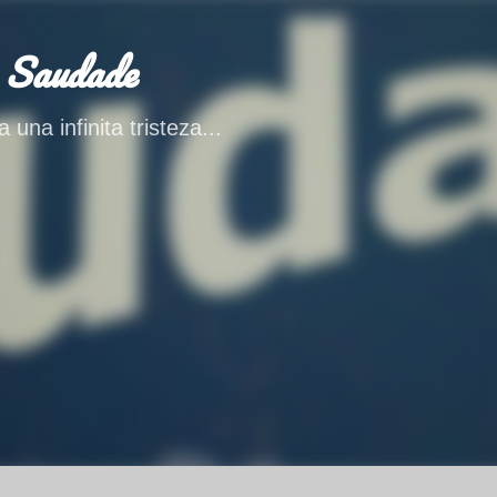
Ir al contenido principal
 Saudade
 una infinita tristeza...