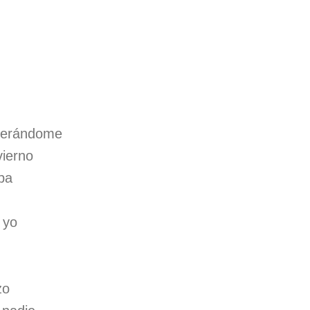
perándome
vierno
pa
 yo
zo