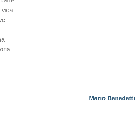
luarte
 vida
ve
ma
oria
Mario Benedetti