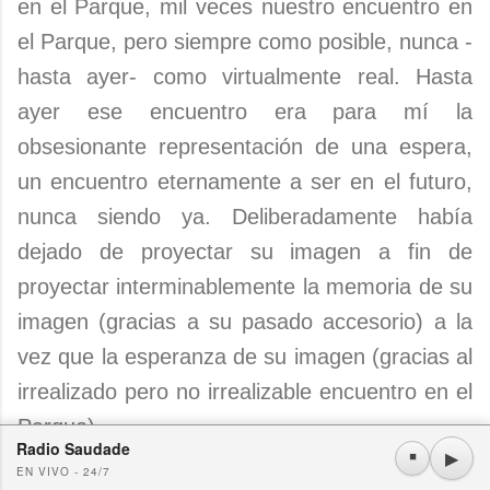
en el Parque, mil veces nuestro encuentro en
el Parque, pero siempre como posible, nunca -
hasta ayer- como virtualmente real. Hasta
ayer ese encuentro era para mí la
obsesionante representación de una espera,
un encuentro eternamente a ser en el futuro,
nunca siendo ya. Deliberadamente había
dejado de proyectar su imagen a fin de
proyectar interminablemente la memoria de su
imagen (gracias a su pasado accesorio) a la
vez que la esperanza de su imagen (gracias al
irrealizado pero no irrealizable encuentro en el
Parque).
Radio Saudade
Usamos cookies propias y de terceros. Si continúa navegando consideramos que acepta su
▶
⏹
EN VIVO - 24/7
uso.
OK
Más información
|
Y más