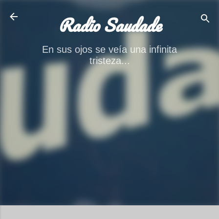
Ir al contenido principal
Radio Saudade
En sus ojos se veía una infinita
tristeza...