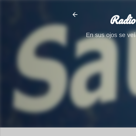
Radio
En sus ojos se veía