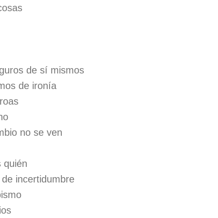
cosas
guros de sí mismos
mos de ironía
proas
no
mbio no se ven
s quién
 de incertidumbre
bismo
ios