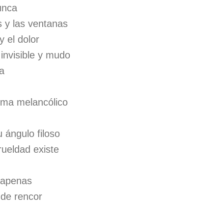
unca
s y las ventanas
y el dolor
invisible y mudo
a
sma melancólico
u ángulo filoso
rueldad existe
s apenas
de rencor