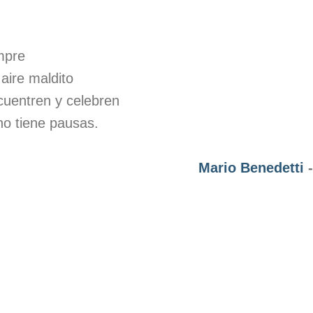
mpre
aire maldito
cuentren y celebren
no tiene pausas.
Mario Benedetti