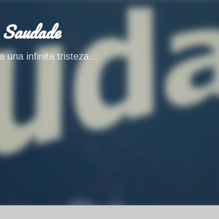
Ir al contenido principal
 Saudade
 una infinita tristeza...