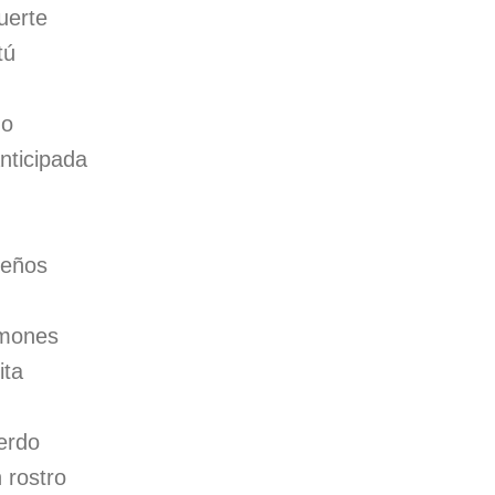
uerte
tú
do
nticipada
ueños
lmones
ita
erdo
 rostro