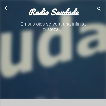
Ir al contenido principal
Radio Saudade
En sus ojos se veía una infinita
tristeza...