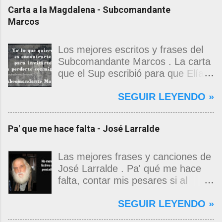
Carta a la Magdalena - Subcomandante
Marcos
Los mejores escritos y frases del
Subcomandante Marcos . La carta
que el Sup escribió para que Elías
Contreras le entregara, como si
SEGUIR LEYENDO »
propia fuera, a La Magdalena.
Magdalena: Te vi de madrugada.
Escondida o encerrada estabas en
Pa' que me hace falta - José Larralde
una torre de calendarios y
geografías absurdas que me
decían que no era bienvenido.
Las mejores frases y canciones de
Pero, apenas un momento, y te
José Larralde . Pa' qué me hace
asomaste entera, hermosa y
falta, contar mis pesares si al
desnuda de prejuicios, luchando a
bardo la vida me jugo de zurda, si
SEGUIR LEYENDO »
favor de este nadie que soy y
yo ya sabía que pa' la cinchada, ni
rescatándome de una noche ajena.
mancao de arriba, zafaba ni en