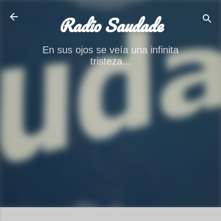
Ir al contenido principal
Radio Saudade
En sus ojos se veía una infinita
tristeza...