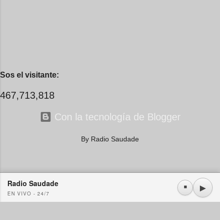
Sos el visitante:
467,713,818
Con la tecnología de Blogger
By Radio Saudade
Radio Saudade
Usamos cookies propias y de terceros. Si continúa navegando consideramos que acepta su
▶
⏹
EN VIVO - 24/7
uso.
OK
Más información
|
Y más