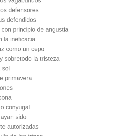
 los vagabundos
dos defensores
us defendidos
s con principio de angustia
 la ineficacia
caz como un cepo
 y sobretodo la tristeza
 sol
nte primavera
iones
sona
ho conyugal
hayan sido
te autorizadas