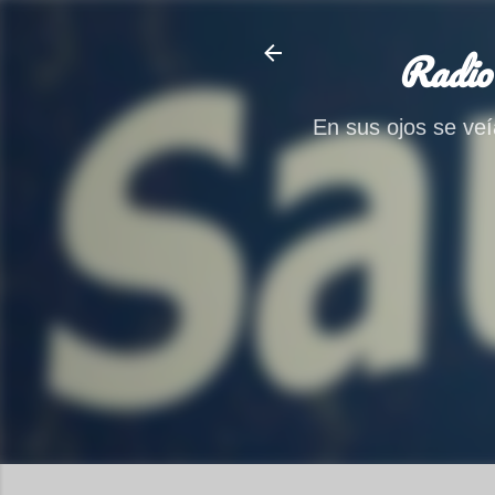
Radio
En sus ojos se veía