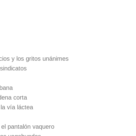
ncios y los gritos unánimes
 sindicatos
abana
ndena corta
la vía láctea
l el pantalón vaquero