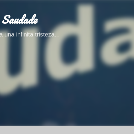
Ir al contenido principal
 Saudade
 una infinita tristeza...